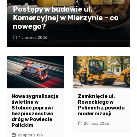
Postępy w budowie ul.
Komercyjnej w Mierzynie – co
nowego?
1 sierpnia 2026
Nowa sygnalizacja
Zamknięcie ul.
świetlna w
Roweckiego w
Stobnie poprawi
Policach z powodu
bezpieczeństwo
modernizacji
dróg w Powiecie
20 lipca 2026
Polickim
22 lipca 2026