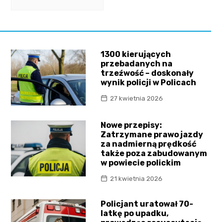
1300 kierujących
przebadanych na
trzeźwość – doskonały
wynik policji w Policach
27 kwietnia 2026
Nowe przepisy:
Zatrzymane prawo jazdy
za nadmierną prędkość
także poza zabudowanym
w powiecie polickim
21 kwietnia 2026
Policjant uratował 70-
latkę po upadku,