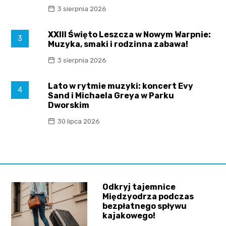
3 sierpnia 2026
XXIII Święto Leszcza w Nowym Warpnie:
3
Muzyka, smaki i rodzinna zabawa!
3 sierpnia 2026
Lato w rytmie muzyki: koncert Evy
4
Sand i Michaela Greya w Parku
Dworskim
30 lipca 2026
Odkryj tajemnice
Międzyodrza podczas
bezpłatnego spływu
kajakowego!