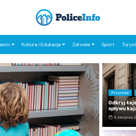
asto
Kultura i Edukacja
Zdrowie
Sport
Turys
ska
nwestycje
Koncerty i festiwale
Szpitale i medycyna
Atrak
Polic
amorząd i polityka
Teatr i sztuka
Profilaktyka i zdrowie
okalna
Atrak
Biblioteka i literatura
okoli
rodowisko i ekologia
Przyroda
Szkoły i przedszkola
Odkryj ta
nstytucje
Uczelnie i nauka
spływu ka
5 sierpnia 