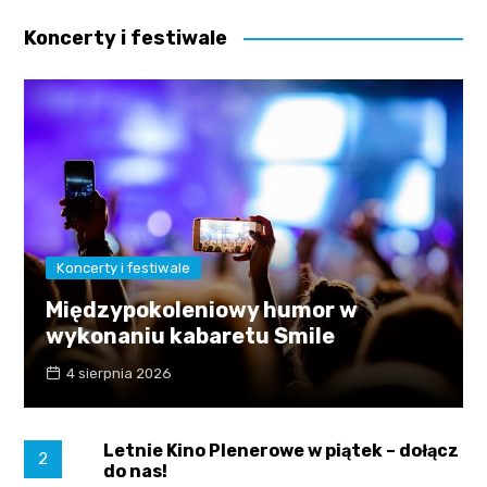
Koncerty i festiwale
Koncerty i festiwale
Międzypokoleniowy humor w
wykonaniu kabaretu Smile
4 sierpnia 2026
Letnie Kino Plenerowe w piątek – dołącz
2
do nas!