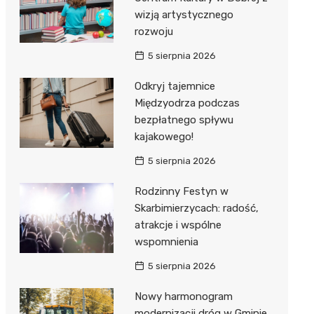
wizją artystycznego
rozwoju
5 sierpnia 2026
Odkryj tajemnice
Międzyodrza podczas
bezpłatnego spływu
kajakowego!
5 sierpnia 2026
Rodzinny Festyn w
Skarbimierzycach: radość,
atrakcje i wspólne
wspomnienia
5 sierpnia 2026
Nowy harmonogram
modernizacji dróg w Gminie