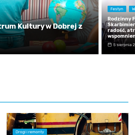
Festyn
W
Rodzinny 
Skarbimie
rum Kultury w Dobrej z
radość, at
wspomnien
5 sierpnia 
Drogi i remonty