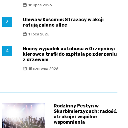
18 lipca 2026
Ulewa w Kościnie: Strażacy w akcji
3
ratują zalane ulice
1 lipca 2026
Nocny wypadek autobusu w Grzepnicy:
4
kierowca trafił do szpitala po zderzeniu
z drzewem
15 czerwca 2026
Rodzinny Festyn w
Skarbimierzycach: radość,
atrakcje i wspólne
wspomnienia