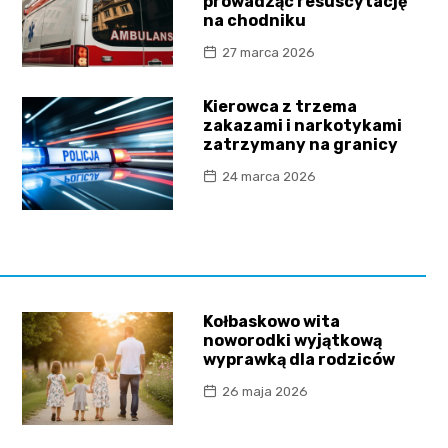
prowadząc resuscytację
na chodniku
27 marca 2026
Kierowca z trzema
zakazami i narkotykami
zatrzymany na granicy
24 marca 2026
Kołbaskowo wita
noworodki wyjątkową
wyprawką dla rodziców
26 maja 2026