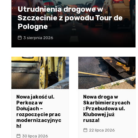
Utrudnienia drogowe w
Szczecinie z powodu Tour de
Pologne
3 sierpnia 2026
Nowa jakość ul.
Nowa droga w
Perkoza w
Skarbimierzycach
Dołujach –
: Przebudowa ul.
rozpoczęcie prac
Klubowej już
modernizacyjnyc
rusza!
h!
22 lipca 2026
30 lipca 2026