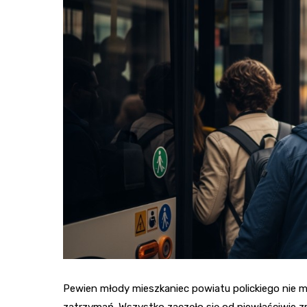
Pewien młody mieszkaniec powiatu polickiego nie m
zatrzymań. Wszystko zaczęło się od niewłaściwie z