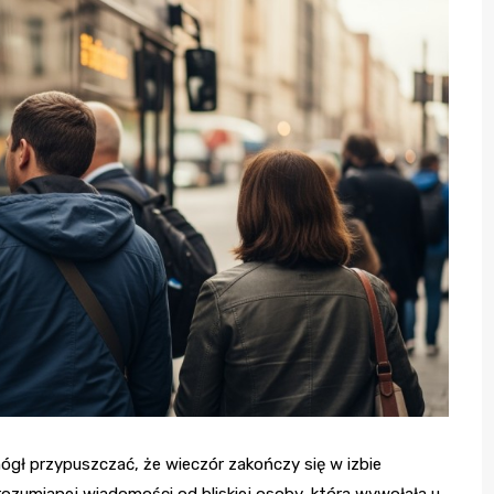
ógł przypuszczać, że wieczór zakończy się w izbie
rozumianej wiadomości od bliskiej osoby, która wywołała u