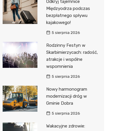
Odkryj tajemnice
Międzyodrza podczas
Zwierzęta
Okulista
Stacja 
Przedsz
Kino
Sklep z
bezpłatnego spływu
Sklepy specjalistyczne
Ortope
Akumul
Klub
Wetery
Jubiler
kajakowego!
5 sierpnia 2026
Sieci handlowe
Fizjoter
Stacja p
Siłownia
Optyk
Lidl
Rodzinny Festyn w
Usługi
Sklep m
Mechan
Sklep w
Stokrot
Drukarn
Skarbimierzycach: radość,
Przycho
Księgar
Żabka
Dorabia
atrakcje i wspólne
wspomnienia
Sklep r
JYSK
Geodet
5 sierpnia 2026
Kwiaciar
Media E
Meble n
Nowy harmonogram
Pepco
Fotogra
modernizacji dróg w
Gminie Dobra
Sinsey
5 sierpnia 2026
Biedron
Wakacyjne zdrowie: