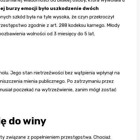
ej burzy emocji było uszkodzenie dwóch
nych szkód była na tyle wysoka, że czyn przekroczył
przestępstwo zgodnie z art. 288 kodeksu karnego. Młody
pozbawienia wolności od 3 miesięcy do 5 lat.
olu. Jego stan nietrzeźwości bez wątpienia wpłynął na
zniszczenia mienia publicznego. Po zatrzymaniu przez
e musiał poczekać na wytrzeźwienie, zanim mógł zostać
ię do winy
ty związane z popełnieniem przestępstwa. Chociaż