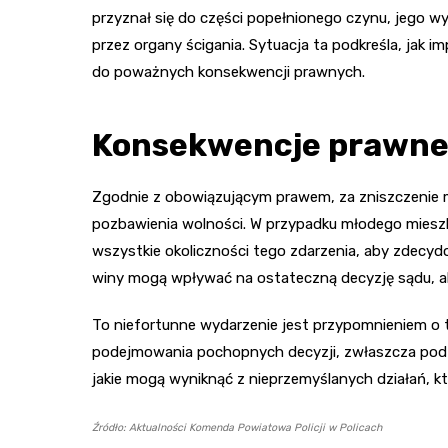
przyznał się do części popełnionego czynu, jego w
przez organy ścigania. Sytuacja ta podkreśla, jak
do poważnych konsekwencji prawnych.
Konsekwencje prawn
Zgodnie z obowiązującym prawem, za zniszczenie mi
pozbawienia wolności. W przypadku młodego mieszk
wszystkie okoliczności tego zdarzenia, aby zdecydo
winy mogą wpływać na ostateczną decyzję sądu, ale
To niefortunne wydarzenie jest przypomnieniem o ty
podejmowania pochopnych decyzji, zwłaszcza pod 
jakie mogą wyniknąć z nieprzemyślanych działań, k
Źródło: Aktualności Komenda Powiatowa Policji w Policach