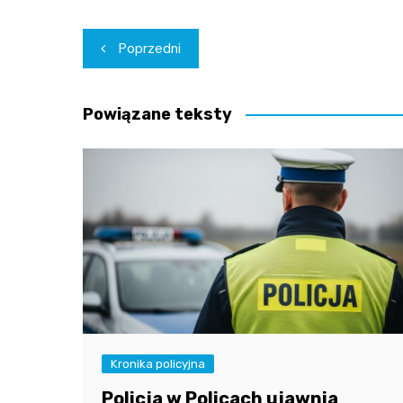
Nawigacja
Poprzedni
wpisu
Powiązane teksty
Kronika policyjna
Policja w Policach ujawnia