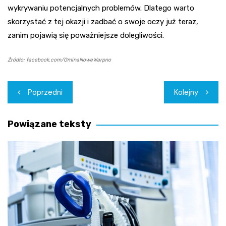
wykrywaniu potencjalnych problemów. Dlatego warto
skorzystać z tej okazji i zadbać o swoje oczy już teraz,
zanim pojawią się poważniejsze dolegliwości.
Źródło: facebook.com/GminaNoweWarpno
Nawigacja
Poprzedni
Kolejny
wpisu
Powiązane teksty