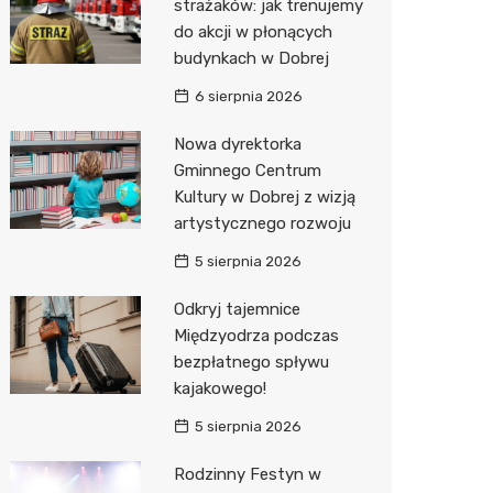
strażaków: jak trenujemy
do akcji w płonących
Zwierzęta
Okulista
Stacja 
Przedsz
Kino
Sklep z
budynkach w Dobrej
Sklepy specjalistyczne
Ortope
Akumul
Klub
Wetery
Jubiler
6 sierpnia 2026
Sieci handlowe
Fizjoter
Stacja p
Siłownia
Optyk
Lidl
Nowa dyrektorka
Gminnego Centrum
Usługi
Sklep m
Mechan
Sklep w
Stokrot
Drukarn
Kultury w Dobrej z wizją
Przycho
Księgar
Żabka
Dorabia
artystycznego rozwoju
Sklep r
JYSK
Geodet
5 sierpnia 2026
Kwiaciar
Media E
Meble n
Odkryj tajemnice
Międzyodrza podczas
Pepco
Fotogra
bezpłatnego spływu
kajakowego!
Sinsey
5 sierpnia 2026
Biedron
Rodzinny Festyn w