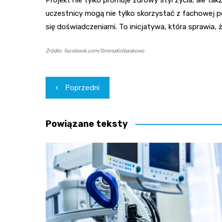
uczestnicy mogą nie tylko skorzystać z fachowej 
się doświadczeniami. To inicjatywa, która sprawia, ż
Źródło: facebook.com/GminaKolbaskowo
Nawigacja
Poprzedni
wpisu
Powiązane teksty