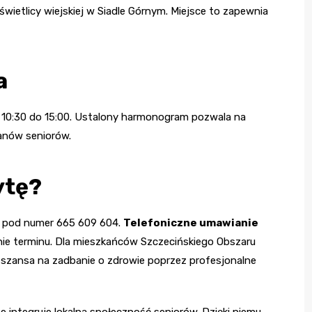
wietlicy wiejskiej w Siadle Górnym. Miejsce to zapewnia
a
y 10:30 do 15:00. Ustalony harmonogram pozwala na
anów seniorów.
ytę?
ć pod numer 665 609 604.
Telefoniczne umawianie
ie terminu. Dla mieszkańców Szczecińskiego Obszaru
 szansa na zadbanie o zdrowie poprzez profesjonalne
że integruje lokalną społeczność seniorów. Dzięki niemu,