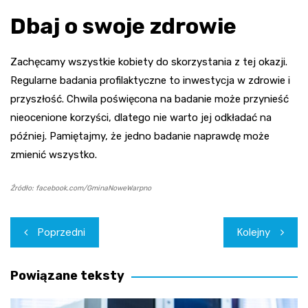
Dbaj o swoje zdrowie
Zachęcamy wszystkie kobiety do skorzystania z tej okazji.
Regularne badania profilaktyczne to inwestycja w zdrowie i
przyszłość. Chwila poświęcona na badanie może przynieść
nieocenione korzyści, dlatego nie warto jej odkładać na
później. Pamiętajmy, że jedno badanie naprawdę może
zmienić wszystko.
Źródło: facebook.com/GminaNoweWarpno
Nawigacja
Poprzedni
Kolejny
wpisu
Powiązane teksty