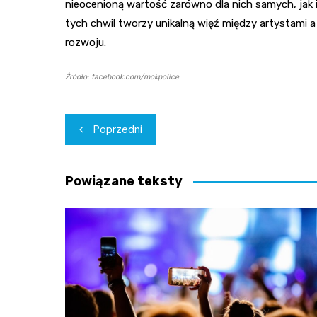
nieocenioną wartość zarówno dla nich samych, jak i
tych chwil tworzy unikalną więź między artystami 
rozwoju.
Źródło: facebook.com/mokpolice
Nawigacja
Poprzedni
wpisu
Powiązane teksty