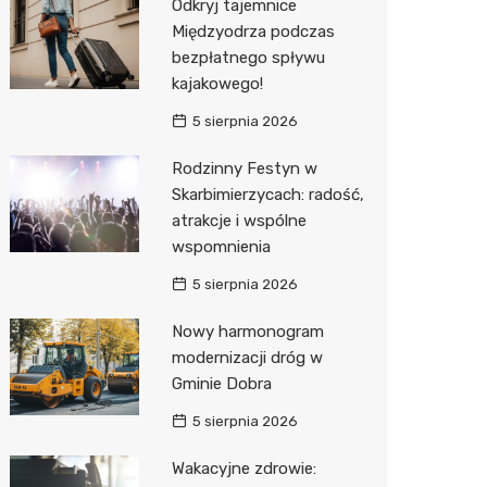
Odkryj tajemnice
Międzyodrza podczas
Zwierzęta
Okulista
Stacja 
Przedsz
Kino
Sklep z
bezpłatnego spływu
Sklepy specjalistyczne
Ortope
Akumul
Klub
Wetery
Jubiler
kajakowego!
5 sierpnia 2026
Sieci handlowe
Fizjoter
Stacja p
Siłownia
Optyk
Lidl
Rodzinny Festyn w
Usługi
Sklep m
Mechan
Sklep w
Stokrot
Drukarn
Skarbimierzycach: radość,
Przycho
Księgar
Żabka
Dorabia
atrakcje i wspólne
wspomnienia
Sklep r
JYSK
Geodet
5 sierpnia 2026
Kwiaciar
Media E
Meble n
Nowy harmonogram
Pepco
Fotogra
modernizacji dróg w
Gminie Dobra
Sinsey
5 sierpnia 2026
Biedron
Wakacyjne zdrowie: