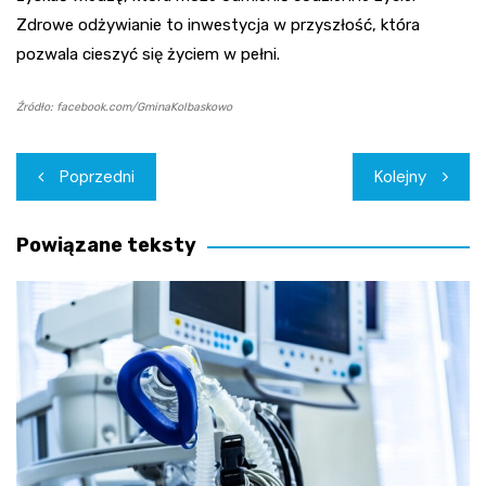
Zdrowe odżywianie to inwestycja w przyszłość, która
pozwala cieszyć się życiem w pełni.
Źródło: facebook.com/GminaKolbaskowo
Nawigacja
Poprzedni
Kolejny
wpisu
Powiązane teksty