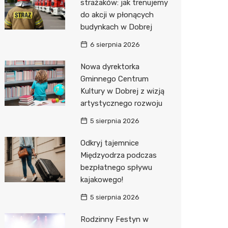
strażaków: jak trenujemy
do akcji w płonących
Zwierzęta
Okulista
Stacja 
Przedsz
Kino
Sklep z
budynkach w Dobrej
Sklepy specjalistyczne
Ortope
Akumul
Klub
Wetery
Jubiler
6 sierpnia 2026
Sieci handlowe
Fizjoter
Stacja p
Siłownia
Optyk
Lidl
Nowa dyrektorka
Gminnego Centrum
Usługi
Sklep m
Mechan
Sklep w
Stokrot
Drukarn
Kultury w Dobrej z wizją
Przycho
Księgar
Żabka
Dorabia
artystycznego rozwoju
Sklep r
JYSK
Geodet
5 sierpnia 2026
Kwiaciar
Media E
Meble n
Odkryj tajemnice
Międzyodrza podczas
Pepco
Fotogra
bezpłatnego spływu
kajakowego!
Sinsey
5 sierpnia 2026
Biedron
Rodzinny Festyn w