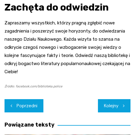
Zachęta do odwiedzin
Zapraszamy wszystkich, którzy pragną zgłębić nowe
zagadnienia i poszerzyć swoje horyzonty, do odwiedzania
naszego Działu Naukowego. Każda wizyta to szansa na
odkrycie czegoś nowego i wzbogacenie swojej wiedzy o
kolejne fascynujące fakty i teorie. Odwiedź naszą bibliotekę i
odkryj bogactwo literatury popularnonaukowej czekającej na
Ciebie!
Źródło: facebook.com/biblioteka.police
Nawigacja
Poprzedni
Kolejny
wpisu
Powiązane teksty