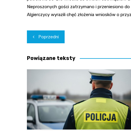
Nieproszonych gości zatrzymano i przeniesiono do
Algierczycy wyrazili chęć złożenia wniosków o prz
Nawigacja
Poprzedni
wpisu
Powiązane teksty