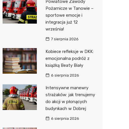
Powiatowe Zawody
Pożarnicze w Tanowie –
Zwierzęta
Okulista
Stacja 
Przedsz
Kino
Sklep z
sportowe emocje i
Sklepy specjalistyczne
Ortope
Akumul
Klub
Wetery
Jubiler
integracja już 12
września!
Sieci handlowe
Fizjoter
Stacja p
Siłownia
Optyk
Lidl
7 sierpnia 2026
Usługi
Sklep m
Mechan
Sklep w
Stokrot
Drukarn
Kobiece refleksje w DKK:
Przycho
Księgar
Żabka
Dorabia
emocjonalna podróż z
książką Beaty Biały
Sklep r
JYSK
Geodet
6 sierpnia 2026
Kwiaciar
Media E
Meble n
Intensywne manewry
Pepco
Fotogra
strażaków: jak trenujemy
do akcji w płonących
Sinsey
budynkach w Dobrej
Biedron
6 sierpnia 2026