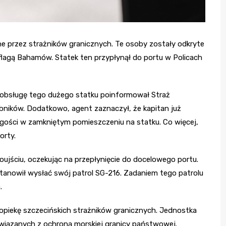
ne przez strażników granicznych. Te osoby zostały odkryte
flagą Bahamów. Statek ten przypłynął do portu w Policach
 obsługę tego dużego statku poinformował Straż
ników. Dodatkowo, agent zaznaczył, że kapitan już
h gości w zamkniętym pomieszczeniu na statku. Co więcej,
orty.
oujściu, oczekując na przepłynięcie do docelowego portu.
tanowił wysłać swój patrol SG-216. Zadaniem tego patrolu
.
d opiekę szczecińskich strażników granicznych. Jednostka
wiązanych z ochroną morskiej granicy państwowej.