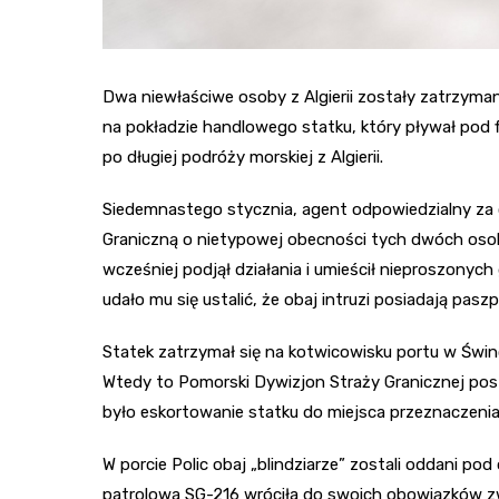
Dwa niewłaściwe osoby z Algierii zostały zatrzyma
na pokładzie handlowego statku, który pływał pod 
po długiej podróży morskiej z Algierii.
Siedemnastego stycznia, agent odpowiedzialny za
Graniczną o nietypowej obecności tych dwóch osob
wcześniej podjął działania i umieścił nieproszonyc
udało mu się ustalić, że obaj intruzi posiadają paszp
Statek zatrzymał się na kotwicowisku portu w Świn
Wtedy to Pomorski Dywizjon Straży Granicznej pos
było eskortowanie statku do miejsca przeznaczenia
W porcie Polic obaj „blindziarze” zostali oddani po
patrolowa SG-216 wróciła do swoich obowiązków z