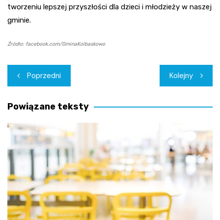
tworzeniu lepszej przyszłości dla dzieci i młodzieży w naszej
gminie.
Źródło: facebook.com/GminaKolbaskowo
Nawigacja
Poprzedni
Kolejny
wpisu
Powiązane teksty