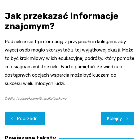
Jak przekazać informacje
znajomym?
Podzielcie się tą informacją z przyjaciółmi i kolegami, aby
więcej osób mogło skorzystać z tej wyjątkowej okazji. Może
to być krok milowy w ich edukacyjnej podróży, który pomoże
im osiągnąć ambitne cele. Warto pamiętać, że wiedza o
dostępnych opcjach wsparcia może być kluczem do
sukcesu wielu młodych ludzi.
Źródło: facebook.com/GminaKolbaskowo
Nawigacja
Poprzedni
Kolejny
wpisu
Powiązane teksty