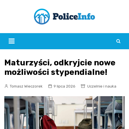
Skip
to
content
Maturzyści, odkryjcie nowe
możliwości stypendialne!
Tomasz Wieczorek
9 lipca 2026
Uczelnie i nauka