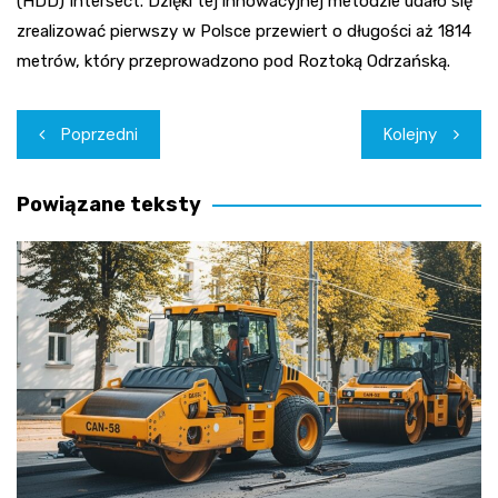
(HDD) Intersect. Dzięki tej innowacyjnej metodzie udało się
zrealizować pierwszy w Polsce przewiert o długości aż 1814
metrów, który przeprowadzono pod Roztoką Odrzańską.
Nawigacja
Poprzedni
Kolejny
wpisu
Powiązane teksty