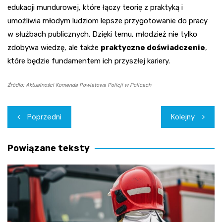
edukacji mundurowej, które łączy teorię z praktyką i
umożliwia młodym ludziom lepsze przygotowanie do pracy
w służbach publicznych. Dzięki temu, młodzież nie tylko
zdobywa wiedzę, ale także
praktyczne doświadczenie
,
które będzie fundamentem ich przyszłej kariery.
Źródło: Aktualności Komenda Powiatowa Policji w Policach
Nawigacja
Poprzedni
Kolejny
wpisu
Powiązane teksty