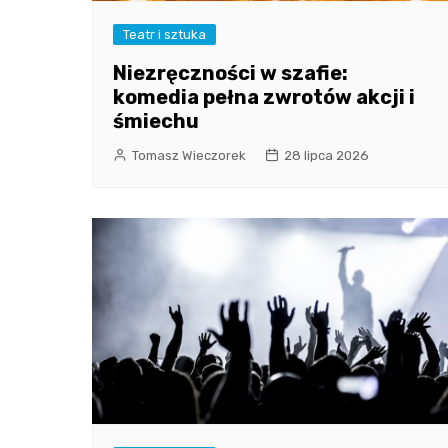
Teatr i sztuka
Niezręczności w szafie:
komedia pełna zwrotów akcji i
śmiechu
Tomasz Wieczorek
28 lipca 2026