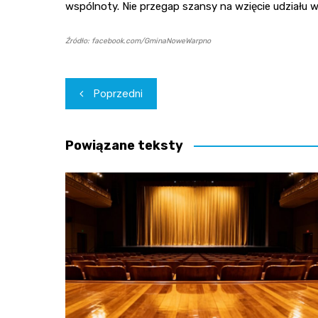
wspólnoty. Nie przegap szansy na wzięcie udziału
Źródło: facebook.com/GminaNoweWarpno
Nawigacja
Poprzedni
wpisu
Powiązane teksty