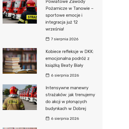
Powiatowe Zawody
Pożarnicze w Tanowie –
Zwierzęta
Okulista
Stacja 
Przedsz
Kino
Sklep z
sportowe emocje i
Sklepy specjalistyczne
Ortope
Akumul
Klub
Wetery
Jubiler
integracja już 12
września!
Sieci handlowe
Fizjoter
Stacja p
Siłownia
Optyk
Lidl
7 sierpnia 2026
Usługi
Sklep m
Mechan
Sklep w
Stokrot
Drukarn
Kobiece refleksje w DKK:
Przycho
Księgar
Żabka
Dorabia
emocjonalna podróż z
książką Beaty Biały
Sklep r
JYSK
Geodet
6 sierpnia 2026
Kwiaciar
Media E
Meble n
Intensywne manewry
Pepco
Fotogra
strażaków: jak trenujemy
do akcji w płonących
Sinsey
budynkach w Dobrej
Biedron
6 sierpnia 2026