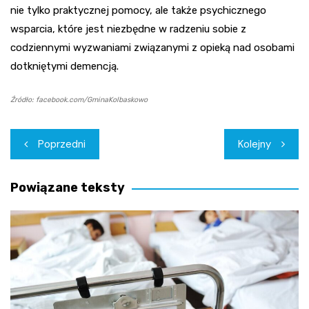
nie tylko praktycznej pomocy, ale także psychicznego
wsparcia, które jest niezbędne w radzeniu sobie z
codziennymi wyzwaniami związanymi z opieką nad osobami
dotkniętymi demencją.
Źródło: facebook.com/GminaKolbaskowo
Nawigacja
Poprzedni
Kolejny
wpisu
Powiązane teksty