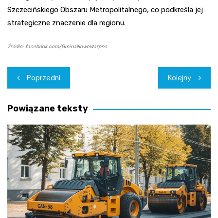
Szczecińskiego Obszaru Metropolitalnego, co podkreśla jej
strategiczne znaczenie dla regionu.
Źródło: facebook.com/GminaNoweWarpno
Nawigacja
Poprzedni
Kolejny
wpisu
Powiązane teksty