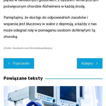
piątku w określonych godzinach, z dyżurem tematycznym
poświęconym chorobie Alzheimera w każdą środę.
Pamiętajmy, że dostęp do odpowiednich zasobów i
wsparcia jest kluczowy w walce z depresją, a każdy z nas
może odegrać rolę w pomaganiu osobom dotkniętym tą
chorobą.
Źródło: facebook.com/GminaNoweWarpno
Nawigacja
Poprzedni
Kolejny
wpisu
Powiązane teksty