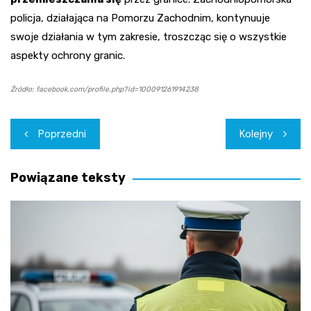
policja, działająca na Pomorzu Zachodnim, kontynuuje
swoje działania w tym zakresie, troszcząc się o wszystkie
aspekty ochrony granic.
Źródło: facebook.com/profile.php?id=100091261914238
Nawigacja
Poprzedni
Kolejny
wpisu
Powiązane teksty