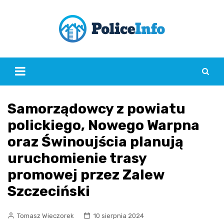
Skip
to
content
Samorządowcy z powiatu
polickiego, Nowego Warpna
oraz Świnoujścia planują
uruchomienie trasy
promowej przez Zalew
Szczeciński
Tomasz Wieczorek
10 sierpnia 2024