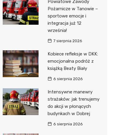
Powiatowe Zawody
Pożarnicze w Tanowie –
Zwierzęta
Okulista
Stacja 
Przedsz
Kino
Sklep z
sportowe emocje i
Sklepy specjalistyczne
Ortope
Akumul
Klub
Wetery
Jubiler
integracja już 12
września!
Sieci handlowe
Fizjoter
Stacja p
Siłownia
Optyk
Lidl
7 sierpnia 2026
Usługi
Sklep m
Mechan
Sklep w
Stokrot
Drukarn
Kobiece refleksje w DKK:
Przycho
Księgar
Żabka
Dorabia
emocjonalna podróż z
książką Beaty Biały
Sklep r
JYSK
Geodet
6 sierpnia 2026
Kwiaciar
Media E
Meble n
Intensywne manewry
Pepco
Fotogra
strażaków: jak trenujemy
do akcji w płonących
Sinsey
budynkach w Dobrej
Biedron
6 sierpnia 2026