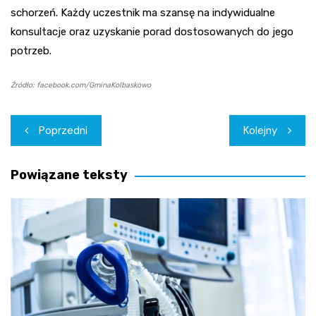
schorzeń. Każdy uczestnik ma szansę na indywidualne
konsultacje oraz uzyskanie porad dostosowanych do jego
potrzeb.
Źródło: facebook.com/GminaKolbaskowo
Nawigacja
Poprzedni
Kolejny
wpisu
Powiązane teksty