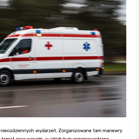
eną niecodziennych wydarzeń. Zorganizowane tam manewry
temat oraz warunki, w jakich były przeprowadzane.