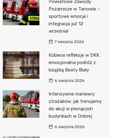
Powiatowe Zawody
Pożarnicze w Tanowie –
Zwierzęta
Okulista
Stacja 
Przedsz
Kino
Sklep z
sportowe emocje i
Sklepy specjalistyczne
Ortope
Akumul
Klub
Wetery
Jubiler
integracja już 12
września!
Sieci handlowe
Fizjoter
Stacja p
Siłownia
Optyk
Lidl
7 sierpnia 2026
Usługi
Sklep m
Mechan
Sklep w
Stokrot
Drukarn
Kobiece refleksje w DKK:
Przycho
Księgar
Żabka
Dorabia
emocjonalna podróż z
książką Beaty Biały
Sklep r
JYSK
Geodet
6 sierpnia 2026
Kwiaciar
Media E
Meble n
Intensywne manewry
Pepco
Fotogra
strażaków: jak trenujemy
do akcji w płonących
Sinsey
budynkach w Dobrej
Biedron
6 sierpnia 2026