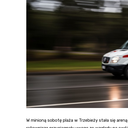
W minioną sobotę plaża w Trzebieży stała się ar
ratownicze przyciągnęły uwagę ze względu na swój 