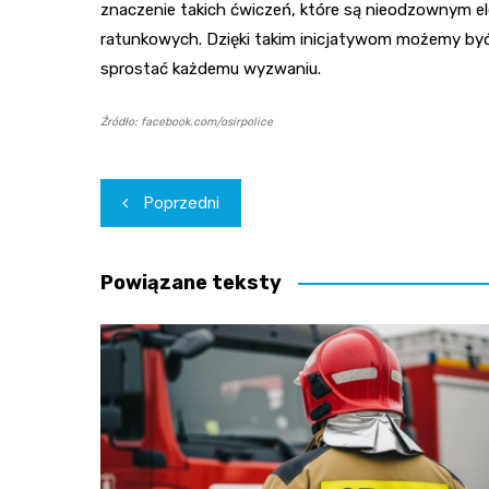
znaczenie takich ćwiczeń, które są nieodzownym 
ratunkowych. Dzięki takim inicjatywom możemy być
sprostać każdemu wyzwaniu.
Źródło: facebook.com/osirpolice
Nawigacja
Poprzedni
wpisu
Powiązane teksty