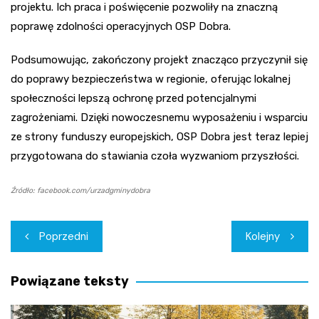
projektu. Ich praca i poświęcenie pozwoliły na znaczną
poprawę zdolności operacyjnych OSP Dobra.
Podsumowując, zakończony projekt znacząco przyczynił się
do poprawy bezpieczeństwa w regionie, oferując lokalnej
społeczności lepszą ochronę przed potencjalnymi
zagrożeniami. Dzięki nowoczesnemu wyposażeniu i wsparciu
ze strony funduszy europejskich, OSP Dobra jest teraz lepiej
przygotowana do stawiania czoła wyzwaniom przyszłości.
Źródło: facebook.com/urzadgminydobra
Nawigacja
Poprzedni
Kolejny
wpisu
Powiązane teksty