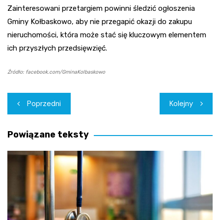
Zainteresowani przetargiem powinni śledzić ogłoszenia
Gminy Kołbaskowo, aby nie przegapić okazji do zakupu
nieruchomości, która może stać się kluczowym elementem
ich przyszłych przedsięwzięć.
Źródło: facebook.com/GminaKolbaskowo
Nawigacja
Poprzedni
Kolejny
wpisu
Powiązane teksty