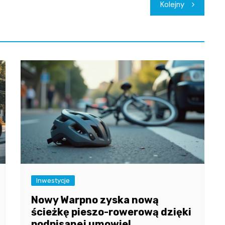
Kolejny
Inwestycje
Nowy Warpno zyska nową
ścieżkę pieszo-rowerową dzięki
podpisanej umowie!