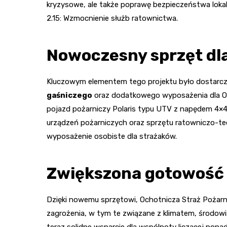
kryzysowe, ale także poprawę bezpieczeństwa lokal
2.15: Wzmocnienie służb ratownictwa.
Nowoczesny sprzęt dl
Kluczowym elementem tego projektu było dostarc
gaśniczego
oraz dodatkowego wyposażenia dla OS
pojazd pożarniczy Polaris typu UTV z napędem 4×4.
urządzeń pożarniczych oraz sprzętu ratowniczo-t
wyposażenie osobiste dla strażaków.
Zwiększona gotowość
Dzięki nowemu sprzętowi, Ochotnicza Straż Pożar
zagrożenia, w tym te związane z klimatem, środow
teraz solidne wsparcie dla wspólnoty liczącej pon