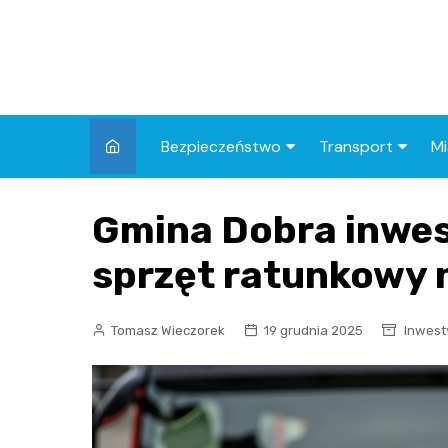
Skip
to
content
Bezpieczeństwo
Transport
Mi
Kronika policyjna
Komunikacja miej
I
Gmina Dobra inwes
Wypadki i zdarzenia
Drogi i remonty
S
l
sprzęt ratunkowy 
Prewencja i edukacja
policyjna
Ś
Tomasz Wieczorek
19 grudnia 2025
Inwest
I