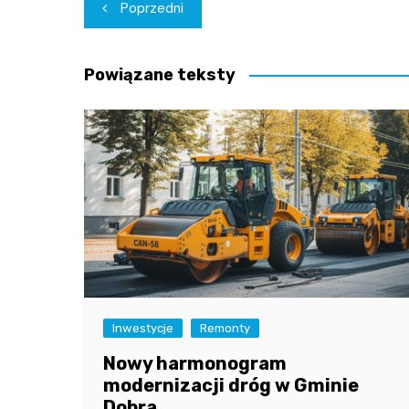
Nawigacja
Poprzedni
wpisu
Powiązane teksty
Inwestycje
Remonty
Nowy harmonogram
modernizacji dróg w Gminie
Dobra