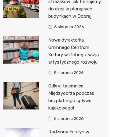
strażaków: jak trenujemy
do akcji w płonących
Zwierzęta
Okulista
Stacja 
Przedsz
Kino
Sklep z
budynkach w Dobrej
Sklepy specjalistyczne
Ortope
Akumul
Klub
Wetery
Jubiler
6 sierpnia 2026
Sieci handlowe
Fizjoter
Stacja p
Siłownia
Optyk
Lidl
Nowa dyrektorka
Gminnego Centrum
Usługi
Sklep m
Mechan
Sklep w
Stokrot
Drukarn
Kultury w Dobrej z wizją
Przycho
Księgar
Żabka
Dorabia
artystycznego rozwoju
Sklep r
JYSK
Geodet
5 sierpnia 2026
Kwiaciar
Media E
Meble n
Odkryj tajemnice
Międzyodrza podczas
Pepco
Fotogra
bezpłatnego spływu
kajakowego!
Sinsey
5 sierpnia 2026
Biedron
Rodzinny Festyn w