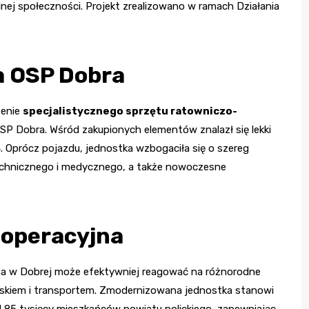
nej społeczności. Projekt zrealizowano w ramach Działania
a OSP Dobra
zenie
specjalistycznego sprzętu ratowniczo-
P Dobra. Wśród zakupionych elementów znalazł się lekki
 Oprócz pojazdu, jednostka wzbogaciła się o szereg
echnicznego i medycznego, a także nowoczesne
 operacyjna
na w Dobrej może efektywniej reagować na różnorodne
iskiem i transportem. Zmodernizowana jednostka stanowi
ad 85 tysięcy mieszkańców powiatu polickiego, zapewniając