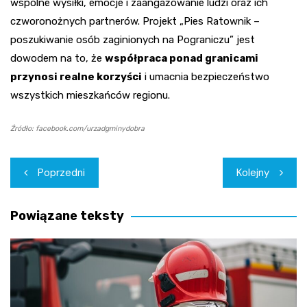
wspólne wysiłki, emocje i zaangażowanie ludzi oraz ich
czworonożnych partnerów. Projekt „Pies Ratownik –
poszukiwanie osób zaginionych na Pograniczu” jest
dowodem na to, że
współpraca ponad granicami
przynosi realne korzyści
i umacnia bezpieczeństwo
wszystkich mieszkańców regionu.
Źródło: facebook.com/urzadgminydobra
Nawigacja
Poprzedni
Kolejny
wpisu
Powiązane teksty