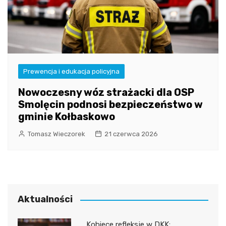
Prewencja i edukacja policyjna
Nowoczesny wóz strażacki dla OSP
Smolęcin podnosi bezpieczeństwo w
gminie Kołbaskowo
Tomasz Wieczorek
21 czerwca 2026
Aktualności
Kobiece refleksje w DKK: