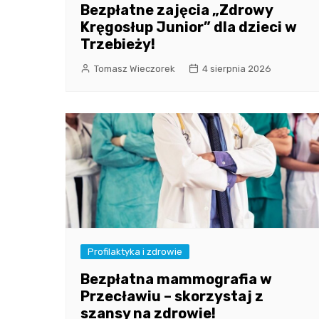
Bezpłatne zajęcia „Zdrowy
Kręgosłup Junior” dla dzieci w
Trzebieży!
Tomasz Wieczorek
4 sierpnia 2026
Profilaktyka i zdrowie
Bezpłatna mammografia w
Przecławiu – skorzystaj z
szansy na zdrowie!