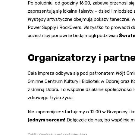
Po południu, od godziny 16:00, zabawa przenosi się
zaprezentują się lokalne talenty – dzieci i młodzież
Występy artystyczne obejmują pokazy taneczne, wsp
Power Supply i RockOvers. Wszystko to prowadzi d
uczestnicy ponownie będą mogli podziwiać
Świate
Organizatorzy i partn
Cała impreza odbywa się pod patronatem Wójt Gmin
Gminne Centrum Kultury i Bibliotek w Dobrej oraz K
z Gminą Dobra. To wspólne działanie społeczności 
zdrowego trybu życia.
Nie zapomnijcie: startujemy o 12:00 w Grzepnicy i 
jednym sercem!
Dołączcie do nas, bo wspólnie m
Źródło: facebook.com/urzadgminydobra