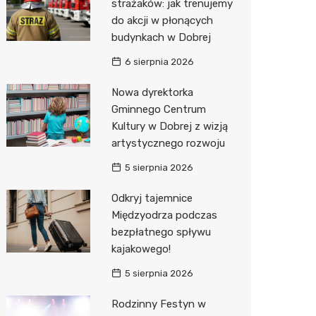
strażaków: jak trenujemy
do akcji w płonących
Zwierzęta
Okulista
Stacja 
Przedsz
Kino
Sklep z
budynkach w Dobrej
Sklepy specjalistyczne
Ortope
Akumul
Klub
Wetery
Jubiler
6 sierpnia 2026
Sieci handlowe
Fizjoter
Stacja p
Siłownia
Optyk
Lidl
Nowa dyrektorka
Gminnego Centrum
Usługi
Sklep m
Mechan
Sklep w
Stokrot
Drukarn
Kultury w Dobrej z wizją
Przycho
Księgar
Żabka
Dorabia
artystycznego rozwoju
Sklep r
JYSK
Geodet
5 sierpnia 2026
Kwiaciar
Media E
Meble n
Odkryj tajemnice
Międzyodrza podczas
Pepco
Fotogra
bezpłatnego spływu
kajakowego!
Sinsey
5 sierpnia 2026
Biedron
Rodzinny Festyn w