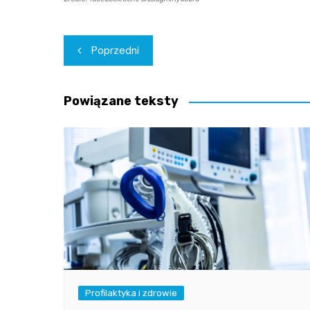
Nawigacja
Poprzedni
wpisu
Powiązane teksty
Profilaktyka i zdrowie