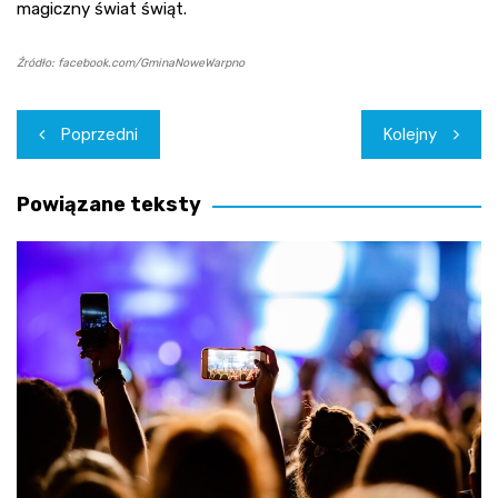
magiczny świat świąt.
Źródło: facebook.com/GminaNoweWarpno
Nawigacja
Poprzedni
Kolejny
wpisu
Powiązane teksty