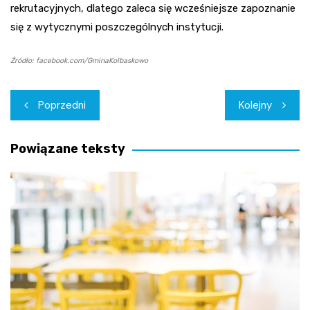
rekrutacyjnych, dlatego zaleca się wcześniejsze zapoznanie
się z wytycznymi poszczególnych instytucji.
Źródło: facebook.com/GminaKolbaskowo
Nawigacja
Poprzedni
Kolejny
wpisu
Powiązane teksty