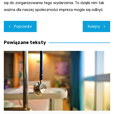
się do zorganizowania tego wydarzenia. To dzięki nim tak
ważna dla naszej społeczności impreza mogła się odbyć.
Nawigacja
Poprzedni
Kolejny
wpisu
Powiązane teksty