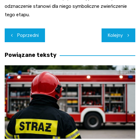
odznaczenie stanowi dla niego symboliczne zwieńczenie
tego etapu.
Nawigacja
Poprzedni
Kolejny
wpisu
Powiązane teksty