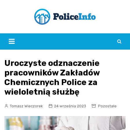
Skip
to
content
Uroczyste odznaczenie
pracowników Zakładów
Chemicznych Police za
wieloletnią służbę
Tomasz Wieczorek
24 września 2023
Pozostałe