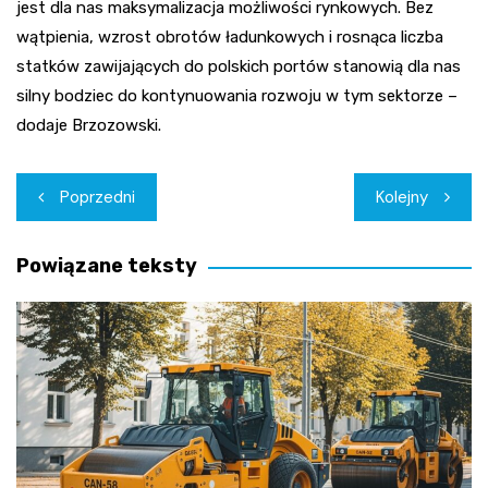
jest dla nas maksymalizacja możliwości rynkowych. Bez
wątpienia, wzrost obrotów ładunkowych i rosnąca liczba
statków zawijających do polskich portów stanowią dla nas
silny bodziec do kontynuowania rozwoju w tym sektorze –
dodaje Brzozowski.
Nawigacja
Poprzedni
Kolejny
wpisu
Powiązane teksty