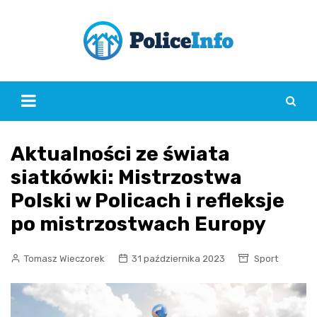
Skip
to
content
Aktualności ze świata
siatkówki: Mistrzostwa
Polski w Policach i refleksje
po mistrzostwach Europy
Tomasz Wieczorek
31 października 2023
Sport