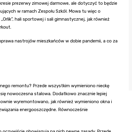
okresie prezerwy zimowej darmowe, ale dotyczyć to będzie
ujących w ramach Zespołu Szkół. Mowa tu więc o
Orlik”, hali sportowej i sali gimnastycznej, jak również
rkout.
i poprawa nastrojów mieszkańców w dobie pandemii, a co za
ocznego remontu? Przede wszystkim wymieniono nieckę
 się nowoczesna stalowa. Dodatkowo znacznie lepiej
runtownie wyremontowano, jak również wymieniono okna i
ozwiązania energooszczędne. Równocześnie
o oczywiście obowiązują na nich pewne zasady. Przede