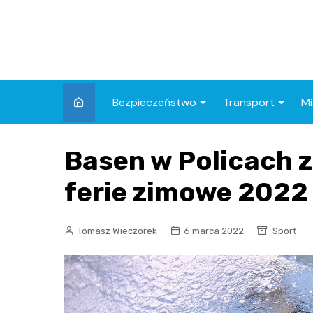
Skip
to
content
Bezpieczeństwo
Transport
Mi
Kronika policyjna
Komunikacja miej
I
Basen w Policach 
Wypadki i zdarzenia
Drogi i remonty
S
l
ferie zimowe 2022
Prewencja i edukacja
policyjna
Ś
Tomasz Wieczorek
6 marca 2022
Sport
I