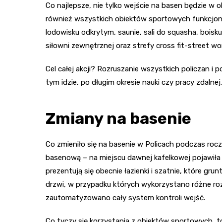
Co najlepsze, nie tylko wejście na basen będzie w 
również wszystkich obiektów sportowych funkcjon
lodowisku odkrytym, saunie, sali do squasha, boisku „
siłowni zewnętrznej oraz strefy cross fit-street wo
Cel całej akcji? Rozruszanie wszystkich policzan 
tym idzie, po długim okresie nauki czy pracy zdalnej.
Zmiany na basenie
Co zmieniło się na basenie w Policach podczas r
basenową – na miejscu dawnej kafelkowej pojawiła
prezentują się obecnie łazienki i szatnie, które g
drzwi, w przypadku których wykorzystano różne r
zautomatyzowano cały system kontroli wejść.
Co tyczy się korzystania z obiektów sportowych, t