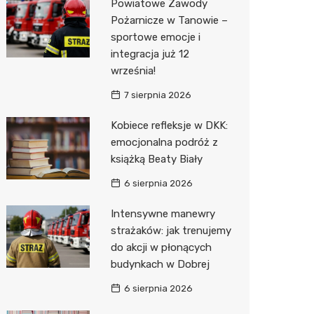
Powiatowe Zawody
Pożarnicze w Tanowie –
Zwierzęta
Okulista
Stacja 
Przedsz
Kino
Sklep z
sportowe emocje i
Sklepy specjalistyczne
Ortope
Akumul
Klub
Wetery
Jubiler
integracja już 12
września!
Sieci handlowe
Fizjoter
Stacja p
Siłownia
Optyk
Lidl
7 sierpnia 2026
Usługi
Sklep m
Mechan
Sklep w
Stokrot
Drukarn
Kobiece refleksje w DKK:
Przycho
Księgar
Żabka
Dorabia
emocjonalna podróż z
książką Beaty Biały
Sklep r
JYSK
Geodet
6 sierpnia 2026
Kwiaciar
Media E
Meble n
Intensywne manewry
Pepco
Fotogra
strażaków: jak trenujemy
do akcji w płonących
Sinsey
budynkach w Dobrej
Biedron
6 sierpnia 2026