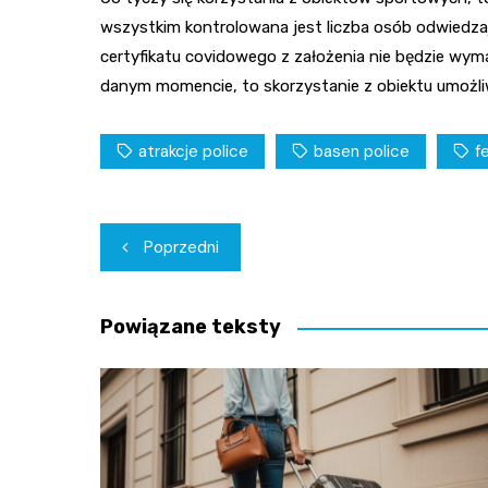
wszystkim kontrolowana jest liczba osób odwiedz
certyfikatu covidowego z założenia nie będzie wyma
danym momencie, to skorzystanie z obiektu umożli
atrakcje police
basen police
f
Nawigacja
Poprzedni
wpisu
Powiązane teksty