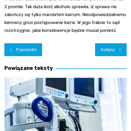
2 promile. Tak duża ilość alkoholu sprawiła, iż sprawa nie
zakończy się tylko mandatem karnym. Nieodpowiedzialnemu
kierowcy grozi postępowanie karne. W jego trakcie to sąd
rozstrzygnie, jakie konsekwencje będzie musiał ponieść.
Nawigacja
Poprzedni
Kolejny
wpisu
Powiązane teksty