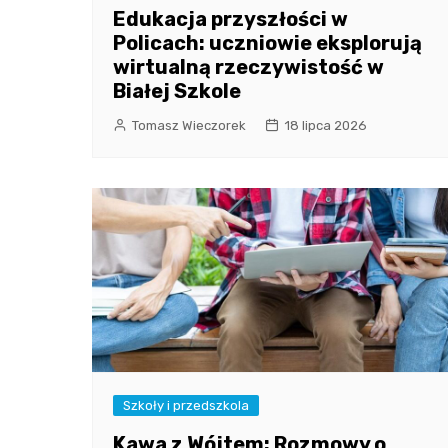
Edukacja przyszłości w
Policach: uczniowie eksplorują
wirtualną rzeczywistość w
Białej Szkole
Tomasz Wieczorek
18 lipca 2026
Szkoły i przedszkola
Kawa z Wójtem: Rozmowy o