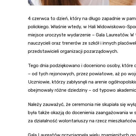
4 czerwca to dzień, który na długo zapadnie w pam
polickiego. Właśnie wtedy, w Hali Widowiskowo-Spor
miejsce uroczyste wydarzenie – Gala Laureatów. W 
nauczycieli oraz trenerów ze szkół i innych placów
przedstawicieli organizacji pozarządowych.
Tego dnia podziękowano i doceniono osoby, które 
– od tych rejonowych, przez powiatowe, aż po wo
Uczniowie, którzy zabłysnęli na arenie ogólnopolski
obejmowały różne dziedziny – od typowo akademick
Należy zauważyć, że ceremonia nie skupiała się wył
była także okazją do docenienia zaangażowania w 
za działalność wolontariuszy na rzecz mieszkańców
Gala Laureatów przyciągnęła wielu znamienitych gości.