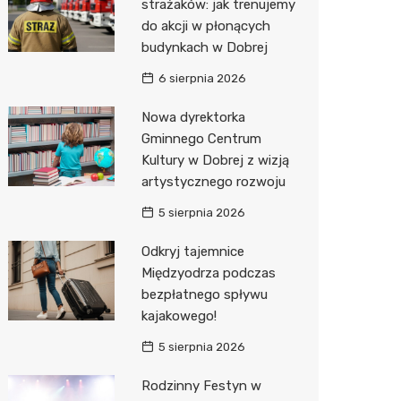
strażaków: jak trenujemy
do akcji w płonących
Zwierzęta
Okulista
Stacja 
Przedsz
Kino
Sklep z
budynkach w Dobrej
Sklepy specjalistyczne
Ortope
Akumul
Klub
Wetery
Jubiler
6 sierpnia 2026
Sieci handlowe
Fizjoter
Stacja p
Siłownia
Optyk
Lidl
Nowa dyrektorka
Gminnego Centrum
Usługi
Sklep m
Mechan
Sklep w
Stokrot
Drukarn
Kultury w Dobrej z wizją
Przycho
Księgar
Żabka
Dorabia
artystycznego rozwoju
Sklep r
JYSK
Geodet
5 sierpnia 2026
Kwiaciar
Media E
Meble n
Odkryj tajemnice
Międzyodrza podczas
Pepco
Fotogra
bezpłatnego spływu
kajakowego!
Sinsey
5 sierpnia 2026
Biedron
Rodzinny Festyn w