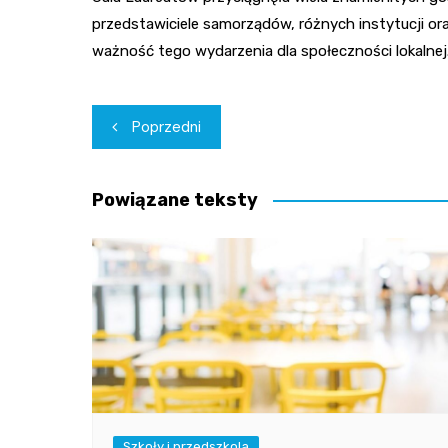
przedstawiciele samorządów, różnych instytucji or
ważność tego wydarzenia dla społeczności lokalnej
Nawigacja
Poprzedni
wpisu
Powiązane teksty
Szkoły i przedszkola