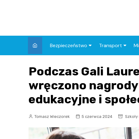
Skip
to
content
Bezpieczeństwo
Transport
Mi
Kronika policyjna
Komunikacja miej
I
Podczas Gali Laur
Wypadki i zdarzenia
Drogi i remonty
S
l
wręczono nagrody 
Prewencja i edukacja
policyjna
Ś
edukacyjne i społ
I
Tomasz Wieczorek
5 czerwca 2024
Szkoły 