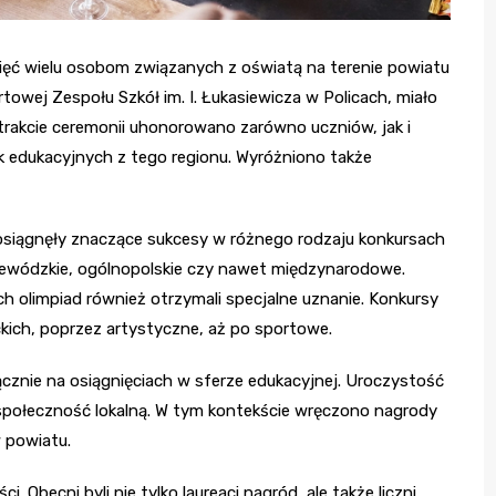
ięć wielu osobom związanych z oświatą na terenie powiatu
towej Zespołu Szkół im. I. Łukasiewicza w Policach, miało
trakcie ceremonii uhonorowano zarówno uczniów, jak i
ek edukacyjnych z tego regionu. Wyróżniono także
osiągnęły znaczące sukcesy w różnego rodzaju konkursach
jewódzkie, ogólnopolskie czy nawet międzynarodowe.
ch olimpiad również otrzymali specjalne uznanie. Konkursy
ich, poprzez artystyczne, aż po sportowe.
ącznie na osiągnięciach w sferze edukacyjnej. Uroczystość
społeczność lokalną. W tym kontekście wręczono nagrody
 powiatu.
 Obecni byli nie tylko laureaci nagród, ale także liczni