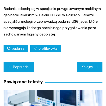
Badania odbędą się w specjalnie przygotowanym mobilnym
gabinecie lekarskim w Galerii HOSSO w Policach. Lekarze
specjaliści urologii przeprowadzą badania USG jąder, które
nie wymagają żadnego specjalnego przygotowania poza
zachowaniem higieny osobistej.
badania
profilaktyka
Nawigacja
Poprzedni
Kolejny
wpisu
Powiązane teksty