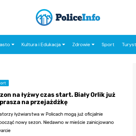
asto
Kultura i Edukacja
Zdrowie
Sport
Turys
ska
nwestycje
Koncerty i festiwale
Szpitale i medycyna
Atrak
Polic
amorząd i polityka
Teatr i sztuka
Profilaktyka i zdrowie
okalna
Atrak
ort
Biblioteka i literatura
okoli
rodowisko i ekologia
zon na łyżwy czas start. Biały Orlik już
Szkoły i przedszkola
prasza na przejażdżkę
nstytucje
Uczelnie i nauka
torzy łyżwiarstwa w Policach mogą już oficjalnie
począć nowy sezon. Niedawno w mieście zainicjowano
arcie