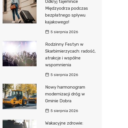
Odkryj tajemnice
Międzyodrza podczas
Zwierzęta
Okulista
Stacja 
Przedsz
Kino
Sklep z
bezpłatnego spływu
Sklepy specjalistyczne
Ortope
Akumul
Klub
Wetery
Jubiler
kajakowego!
5 sierpnia 2026
Sieci handlowe
Fizjoter
Stacja p
Siłownia
Optyk
Lidl
Rodzinny Festyn w
Usługi
Sklep m
Mechan
Sklep w
Stokrot
Drukarn
Skarbimierzycach: radość,
Przycho
Księgar
Żabka
Dorabia
atrakcje i wspólne
wspomnienia
Sklep r
JYSK
Geodet
5 sierpnia 2026
Kwiaciar
Media E
Meble n
Nowy harmonogram
Pepco
Fotogra
modernizacji dróg w
Gminie Dobra
Sinsey
5 sierpnia 2026
Biedron
Wakacyjne zdrowie: