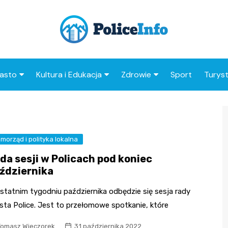
asto
Kultura i Edukacja
Zdrowie
Sport
Turys
ska
nwestycje
Koncerty i festiwale
Szpitale i medycyna
Atrak
Polic
amorząd i polityka
Teatr i sztuka
Profilaktyka i zdrowie
okalna
Atrak
morząd i polityka lokalna
Biblioteka i literatura
okoli
rodowisko i ekologia
da sesji w Policach pod koniec
Szkoły i przedszkola
ździernika
nstytucje
Uczelnie i nauka
statnim tygodniu października odbędzie się sesja rady
sta Police. Jest to przełomowe spotkanie, które
Tomasz Wieczorek
31 października 2022