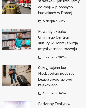
strażaków: jak trenujemy
do akcji w płonących
Zwierzęta
Okulista
Stacja 
Przedsz
Kino
Sklep z
budynkach w Dobrej
Sklepy specjalistyczne
Ortope
Akumul
Klub
Wetery
Jubiler
6 sierpnia 2026
Sieci handlowe
Fizjoter
Stacja p
Siłownia
Optyk
Lidl
Nowa dyrektorka
Gminnego Centrum
Usługi
Sklep m
Mechan
Sklep w
Stokrot
Drukarn
Kultury w Dobrej z wizją
Przycho
Księgar
Żabka
Dorabia
artystycznego rozwoju
Sklep r
JYSK
Geodet
5 sierpnia 2026
Kwiaciar
Media E
Meble n
Odkryj tajemnice
Międzyodrza podczas
Pepco
Fotogra
bezpłatnego spływu
kajakowego!
Sinsey
5 sierpnia 2026
Biedron
Rodzinny Festyn w