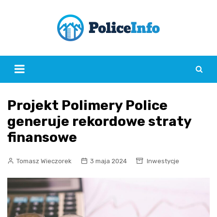
Skip
to
content
Projekt Polimery Police
generuje rekordowe straty
finansowe
Tomasz Wieczorek
3 maja 2024
Inwestycje