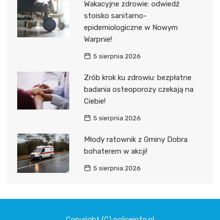
Wakacyjne zdrowie: odwiedź
stoisko sanitarno-
epidemiologiczne w Nowym
Warpnie!
5 sierpnia 2026
Zrób krok ku zdrowiu: bezpłatne
badania osteoporozy czekają na
Ciebie!
5 sierpnia 2026
Młody ratownik z Gminy Dobra
bohaterem w akcji!
5 sierpnia 2026
Copyright (C) policeinfo.pl