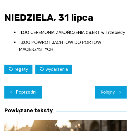
NIEDZIELA, 31 lipca
11:00 CEREMONIA ZAKOŃCZENIA 58.ERT w Trzebieży
13:00 POWRÓT JACHTÓW DO PORTÓW
MACIERZYSTYCH
regaty
wydarzenia
Nawigacja
Poprzedni
Kolejny
wpisu
Powiązane teksty