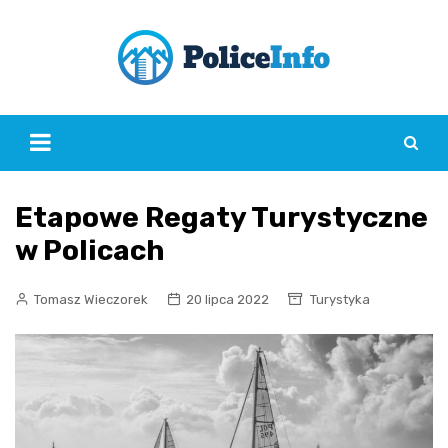
Skip
to
content
Etapowe Regaty Turystyczne
w Policach
Tomasz Wieczorek
20 lipca 2022
Turystyka