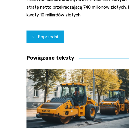
stratę netto przekraczającą 740 milionów złotych. 
kwoty 10 miliardów złotych.
Nawigacja
Poprzedni
wpisu
Powiązane teksty