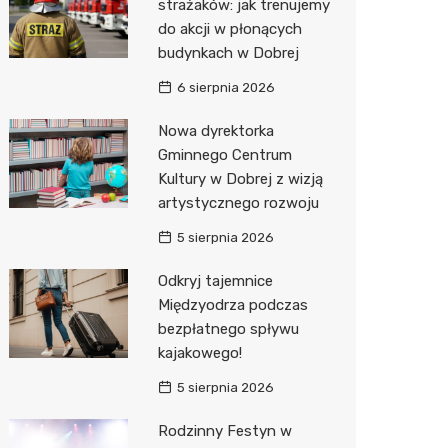
strażaków: jak trenujemy
do akcji w płonących
Zwierzęta
Okulista
Stacja 
Przedsz
Kino
Sklep z
budynkach w Dobrej
Sklepy specjalistyczne
Ortope
Akumul
Klub
Wetery
Jubiler
6 sierpnia 2026
Sieci handlowe
Fizjoter
Stacja p
Siłownia
Optyk
Lidl
Nowa dyrektorka
Gminnego Centrum
Usługi
Sklep m
Mechan
Sklep w
Stokrot
Drukarn
Kultury w Dobrej z wizją
Przycho
Księgar
Żabka
Dorabia
artystycznego rozwoju
Sklep r
JYSK
Geodet
5 sierpnia 2026
Kwiaciar
Media E
Meble n
Odkryj tajemnice
Międzyodrza podczas
Pepco
Fotogra
bezpłatnego spływu
kajakowego!
Sinsey
5 sierpnia 2026
Biedron
Rodzinny Festyn w