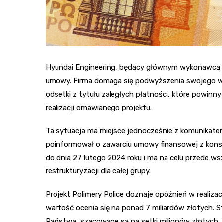
Hyundai Engineering, będący głównym wykonawcą pro
umowy. Firma domaga się podwyższenia swojego w
odsetki z tytułu zaległych płatności, które powin
realizacji omawianego projektu.
Ta sytuacja ma miejsce jednocześnie z komunikat
poinformował o zawarciu umowy finansowej z kons
do dnia 27 lutego 2024 roku i ma na celu przede 
restrukturyzacji dla całej grupy.
Projekt Polimery Police doznaje opóźnień w realizac
wartość ocenia się na ponad 7 miliardów złotych. S
Państwa, szacowane są na setki milionów złotych