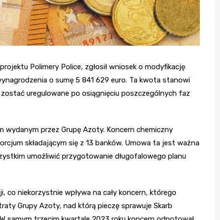
jektu Polimery Police, zgłosił wniosek o modyfikację
ynagrodzenia o sumę 5 841 629 euro. Ta kwota stanowi
ny zostać uregulowane po osiągnięciu poszczególnych faz
em wydanym przez Grupę Azoty. Koncern chemiczny
orcjum składającym się z 13 banków. Umowa ta jest ważna
wszystkim umożliwić przygotowanie długofalowego planu
ji, co niekorzystnie wpływa na cały koncern, którego
traty Grupy Azoty, nad którą pieczę sprawuje Skarb
. W samym trzecim kwartale 2023 roku koncern odnotował