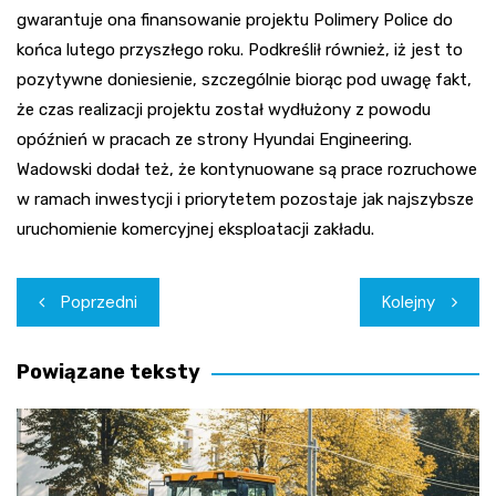
gwarantuje ona finansowanie projektu Polimery Police do
końca lutego przyszłego roku. Podkreślił również, iż jest to
pozytywne doniesienie, szczególnie biorąc pod uwagę fakt,
że czas realizacji projektu został wydłużony z powodu
opóźnień w pracach ze strony Hyundai Engineering.
Wadowski dodał też, że kontynuowane są prace rozruchowe
w ramach inwestycji i priorytetem pozostaje jak najszybsze
uruchomienie komercyjnej eksploatacji zakładu.
Nawigacja
Poprzedni
Kolejny
wpisu
Powiązane teksty